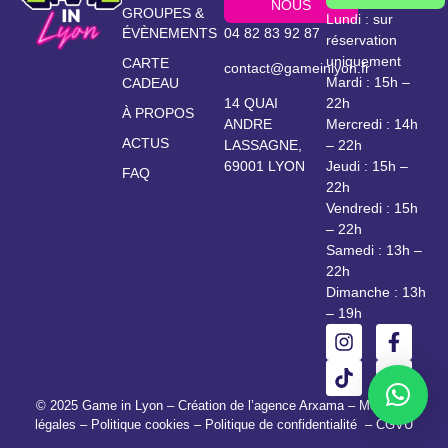
NOUS
GROUPES &
Lundi : sur
ÉVÈNEMENTS
04 82 83 92 87
réservation
uniquement
CARTE
contact@gameinlyon.fr
Mardi : 15h –
CADEAU
22h
14 QUAI
À PROPOS
Mercredi : 14h
ANDRE
ACTUS
– 22h
LASSAGNE,
Jeudi : 15h –
69001 LYON
FAQ
22h
Vendredi : 15h
– 22h
Samedi : 13h –
22h
Dimanche : 13h
– 19h
© 2025 Game in Lyon – Création de l’
agence Arxama
–
Mentions
légales
–
Politique cookies
–
Politique de confidentialité
–
CGVU