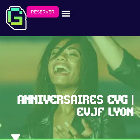
RÉSERVER
anniversaires evg |
evjf Lyon