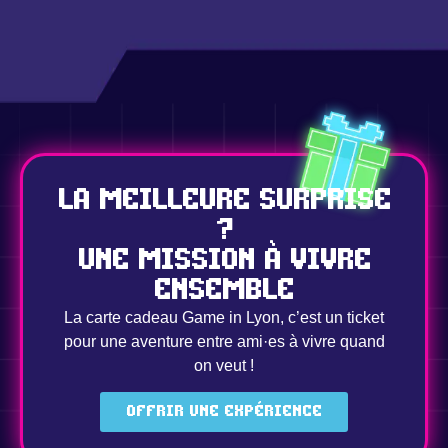
La meilleure surprise
?
Une mission à vivre
ensemble
La carte cadeau Game in Lyon, c’est un ticket
pour une aventure entre ami·es à vivre quand
on veut !
Offrir une expérience